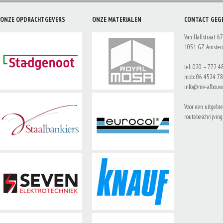
ONZE OPDRACHTGEVERS
ONZE MATERIALEN
CONTACT GEG
Van Hallstraat 67
1051 GZ Amste
tel: 020 – 772 4
mob: 06 4524 7
info@me-afbouw.
Voor een uitgebre
routebeschrijvin