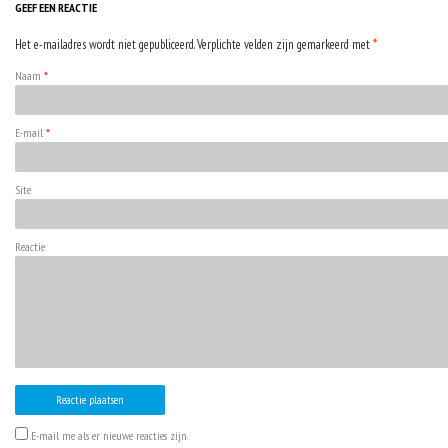
GEEF EEN REACTIE
Het e-mailadres wordt niet gepubliceerd. Verplichte velden zijn gemarkeerd met
*
Naam
*
E-mail
*
Site
Reactie
E-mail me als er nieuwe reacties zijn.