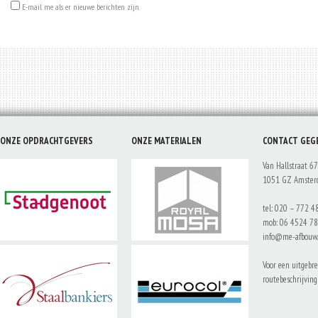
E-mail me als er nieuwe berichten zijn.
ONZE OPDRACHTGEVERS
ONZE MATERIALEN
CONTACT GEG
Van Hallstraat 67
1051 GZ Amste
tel: 020 – 772 4
mob: 06 4524 7
info@me-afbouw.
Voor een uitgebre
routebeschrijvin