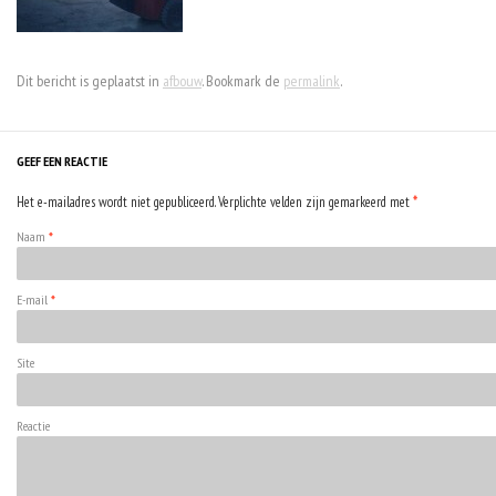
Dit bericht is geplaatst in
afbouw
. Bookmark de
permalink
.
GEEF EEN REACTIE
Het e-mailadres wordt niet gepubliceerd. Verplichte velden zijn gemarkeerd met
*
Naam
*
E-mail
*
Site
Reactie