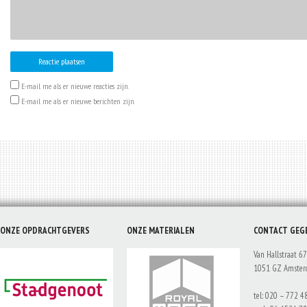
E-mail me als er nieuwe reacties zijn.
E-mail me als er nieuwe berichten zijn.
ONZE OPDRACHTGEVERS
ONZE MATERIALEN
CONTACT GEG
Van Hallstraat 67
1051 GZ Amste
tel: 020 – 772 4